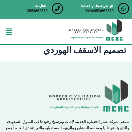
خطي
تواصل معنا واتساب
اتصل بنا
لى
0553662378
00966553662378
لمحتوى
Menu
تصميم الاسقف الهوردي
تسعى شركة عمار الحضارة الحديثة لإثبات وترسيخ وجودها فى السوق السعودى
والذى يتمتع حاليا بضخامة المشاريع والرؤية المستقبلية والتى تتحدى العالم أجمع