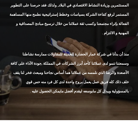
المستثمرين وزيادة النشاط الاقتصادي في البلاد, ولذلك فقد حرصنا على التطوير
المستمر لرفع كفاءة الشركة بسياسات وخطط إستراتيجية نطمح منها المساهمة
الفعالة بإثراء مجتمعنا وكسب ثقة عملائنا من خلال ترسيخ مبادئ المصداقية و
المهنية و الالتزام .
منذ أن بدأنا في شركة عمار الحضارة الحديثة للمقاولات ممارسة نشاطنا
وسمعتنا تنمو لدى عملائنا كأحد أبرز الشركات في المملكة ,جودة الآداء على كافة
الأصعدة والرضا الذي نلمسه من عملائنا هما أساس نجاحنا ومبعث فخر لنا يقف
خلف ذلك كله فريق عمل يعمل بروح واحدة لدى كل فرد منه حس قوي
بالمسؤولية ويبذل كل مابوسعه ليقدم أفضل مايمكن الحصول عليه .