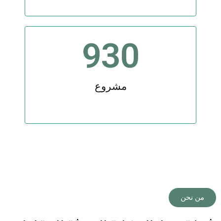
930
مشروع
من نحن