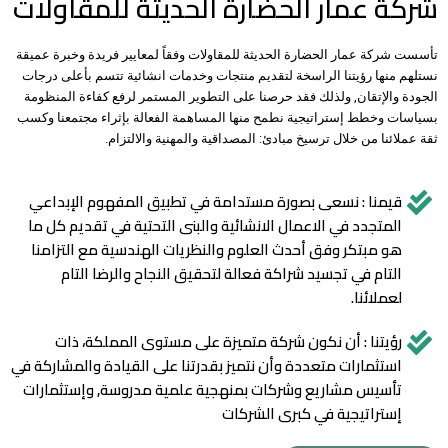
شركة عمار الحضارة الحديثة للمقاولات
تأسست شركة عمار الحضارة الحديثة للمقاولات وفقاً لمعايير فريدة وخبرة عميقة
نستلهم منها رؤيتنا الراسخة لتقديم منتجات وخدمات انشائية تتسم بأعلى درجات
الجودة والإتقان, ولذلك فقد حرصنا على التطوير المستمر لرفع كفاءة المنظومة
بسياسات وخطط إستراتيجية نطمح منها المساهمة الفعالة بإثراء مجتمعنا وكسب
ثقة عملائنا من خلال ترسيخ مبادئ: المصداقية والمهنية والالتزام.
قيمنا : نسعى بصورة مستدامة في تطبيق المفهوم الإبداعي
المتجدد في الاعمال الانشائية والبنى التحتية في تقديم كل ما
هو مبتكر وفق أحدث العلوم والنظريات الهندسية مع التزامنا
التام في تجسيد شراكة فعالة لتحقيق النجاح والرضا التام
لعملائنا.
رؤيتنا : أن نكون شركة متميزة على مستوى المملكة، ذات
استثمارات متعددة وأن نتميز بقدرتنا على القيادة والمشاركة في
تأسيس مشاريع وشركات بمنهجية علمية مدروسة, وإستثمارات
إستراتيجية في كبرى الشركات