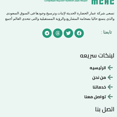
تسعى شركة عمار الحضارة الحديثة لإثبات وترسيخ وجودها فى السوق السعودى
والذى يتمتع حاليا بضخامة المشاريع والرؤية المستقبلية والتى تتحدى العالم أجمع
T
T
T
F
تابعنا :
e
h
w
a
l
r
i
c
e
e
t
e
g
a
t
b
لينكات سريعه
r
d
e
o
a
s
r
o
m
k
الرئيسيه
من نحن
خدماتنا
تواصل معنا
اتصل بنا