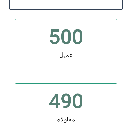
500
عميل
490
مقاولاه